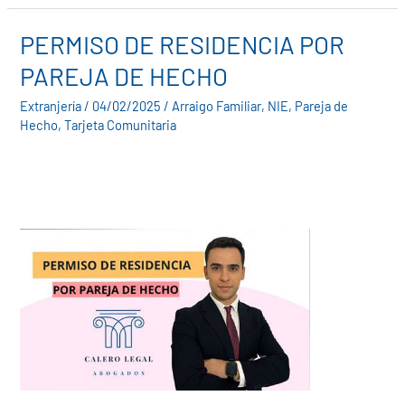
PERMISO DE RESIDENCIA POR
PERMISO
DE
PAREJA DE HECHO
RESIDENCIA
Extranjería
/
04/02/2025
/
Arraigo Familiar
,
NIE
,
Pareja de
POR
Hecho
,
Tarjeta Comunitaria
PAREJA
DE
HECHO