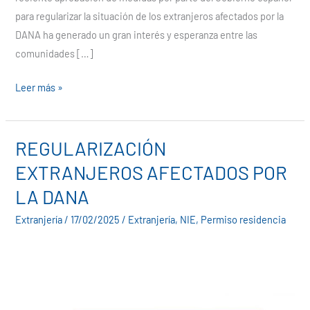
para regularizar la situación de los extranjeros afectados por la
DANA ha generado un gran interés y esperanza entre las
comunidades […]
Leer más »
REGULARIZACIÓN
REGULARIZACIÓN
EXTRANJEROS
EXTRANJEROS AFECTADOS POR
AFECTADOS
LA DANA
POR
LA
Extranjería
/
17/02/2025
/
Extranjería
,
NIE
,
Permiso residencia
DANA