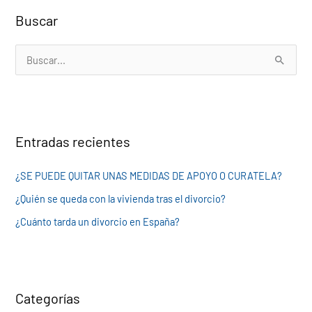
Buscar
B
u
s
c
Entradas recientes
a
r
¿SE PUEDE QUITAR UNAS MEDIDAS DE APOYO O CURATELA?
p
¿Quién se queda con la vivienda tras el divorcio?
o
¿Cuánto tarda un divorcio en España?
r
:
Categorías