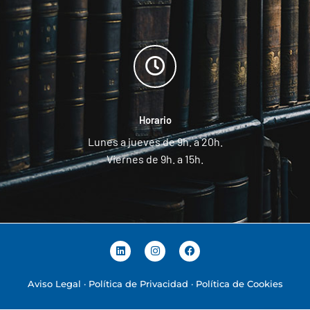
Horario
Lunes a jueves de 9h. a 20h.
Viernes de 9h. a 15h.
L
I
F
i
n
a
n
s
c
k
t
e
Aviso Legal
·
Política de Privacidad
·
Política de Cookies
e
a
b
d
g
o
i
r
o