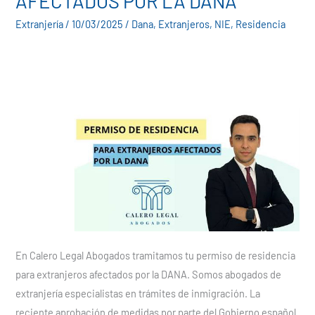
AFECTADOS POR LA DANA
EXTRANJEROS
Extranjería
/
10/03/2025
/
Dana
,
Extranjeros
,
NIE
,
Residencia
AFECTADOS
POR
LA
DANA
En Calero Legal Abogados tramitamos tu permiso de residencia
para extranjeros afectados por la DANA. Somos abogados de
extranjería especialistas en trámites de inmigración. La
reciente aprobación de medidas por parte del Gobierno español