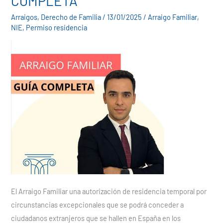
COMPLETA
GUÍA
Arraigos
,
Derecho de Familia
/
13/01/2025
/
Arraigo Familiar
,
COMPLETA
NIE
,
Permiso residencia
El Arraigo Familiar una autorización de residencia temporal por
circunstancias excepcionales que se podrá conceder a
ciudadanos extranjeros que se hallen en España en los