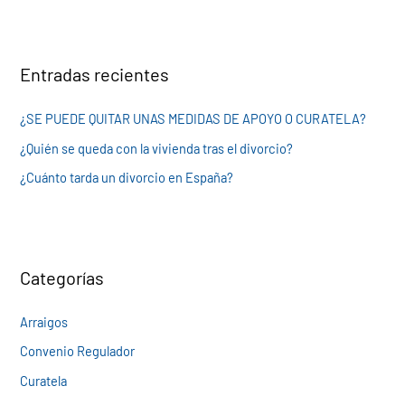
s
c
Entradas recientes
a
r
¿SE PUEDE QUITAR UNAS MEDIDAS DE APOYO O CURATELA?
p
¿Quién se queda con la vivienda tras el divorcio?
o
¿Cuánto tarda un divorcio en España?
r
:
Categorías
Arraigos
Convenio Regulador
Curatela