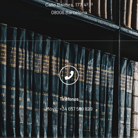
Calle Balmes, 177, 4º 1ª
08006 Barcelona
Teléfonos
Móvil: +34 657 599 829