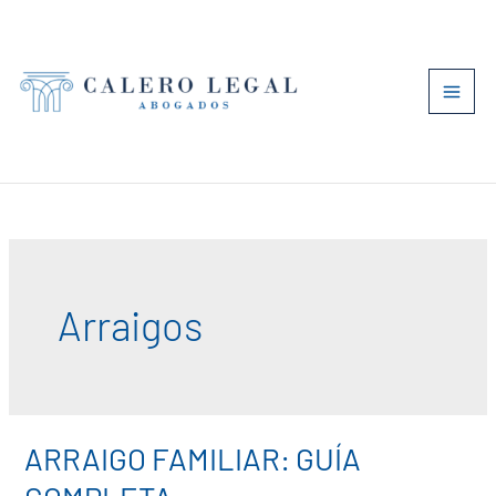
Ir
al
contenido
Arraigos
ARRAIGO FAMILIAR: GUÍA
ARRAIGO
FAMILIAR: