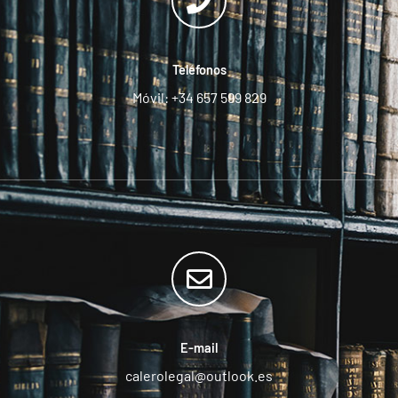
Teléfonos
Móvil: +34 657 599 829
E-mail
calerolegal@outlook.es